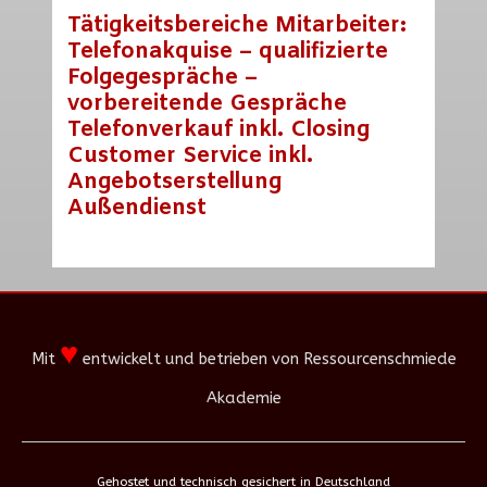
Tätigkeitsbereiche Mitarbeiter:
Telefonakquise – qualifizierte
Folgegespräche –
vorbereitende Gespräche
Telefonverkauf inkl. Closing
Customer Service inkl.
Angebotserstellung
Außendienst
♥
Mit
entwickelt und betrieben von Ressourcenschmiede
Akademie
Gehostet und technisch gesichert in Deutschland