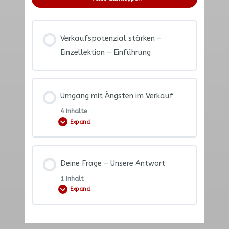
Verkaufspotenzial stärken –
Einzellektion – Einführung
Umgang mit Ängsten im Verkauf
4 Inhalte
Expand
Lektion Content
Deine Frage – Unsere Antwort
0% COMPLETE
0/4 Steps
1 Inhalt
Expand
Umgang mit Ängsten im Verkauf –
Trainingsvideo
Lektion Content