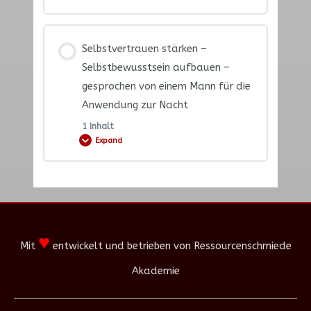
Lektion Content
Selbstvertrauen stärken –
0% COMPLETE
0/1 Steps
Selbstbewusstsein aufbauen –
gesprochen von einem Mann für die
Anwendung zur Nacht
Selbstvertrauen stärken –
Selbstbewusstsein aufbauen –
1 Inhalt
Expand
Einführung und Anwenderhinweise
Lektion Content
0% COMPLETE
0/1 Steps
♥
Mit
entwickelt und betrieben von Ressourcenschmiede
Selbstvertrauen stärken –
Akademie
Selbstbewusstsein aufbauen –
gesprochen von einem Mann für die
Anwendung zur Nacht – MP3!