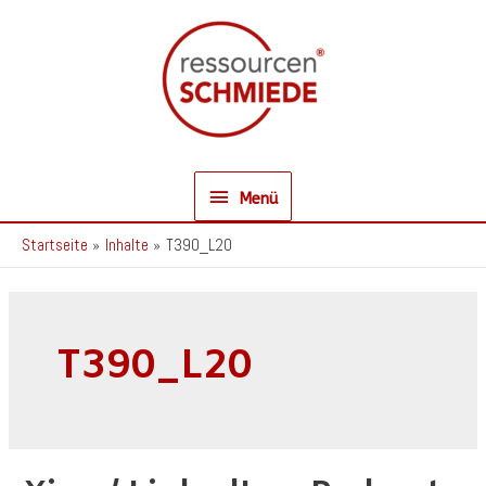
Zum
Inhalt
springen
Menü
Menü
Startseite
Inhalte
T390_L20
T390_L20