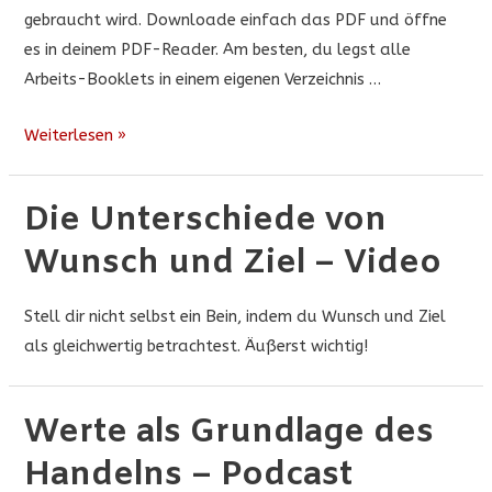
gebraucht wird. Downloade einfach das PDF und öffne
es in deinem PDF-Reader. Am besten, du legst alle
Arbeits-Booklets in einem eigenen Verzeichnis …
Die
Weiterlesen »
Unterschiede
von
Die Unterschiede von
Wunsch
Wunsch und Ziel – Video
und
Ziel
–
Stell dir nicht selbst ein Bein, indem du Wunsch und Ziel
Arbeitsbooklet
als gleichwertig betrachtest. Äußerst wichtig!
Werte als Grundlage des
Handelns – Podcast