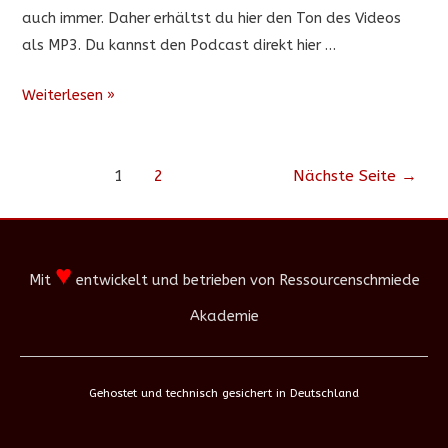
auch immer. Daher erhältst du hier den Ton des Videos
als MP3. Du kannst den Podcast direkt hier …
Die
Weiterlesen »
Relevanz
von
Beitragsnavigation
Wertestrukturen
1
2
Nächste Seite
→
im
Verkauf
–
♥
Mit
entwickelt und betrieben von Ressourcenschmiede
Podcast
Akademie
Gehostet und technisch gesichert in Deutschland