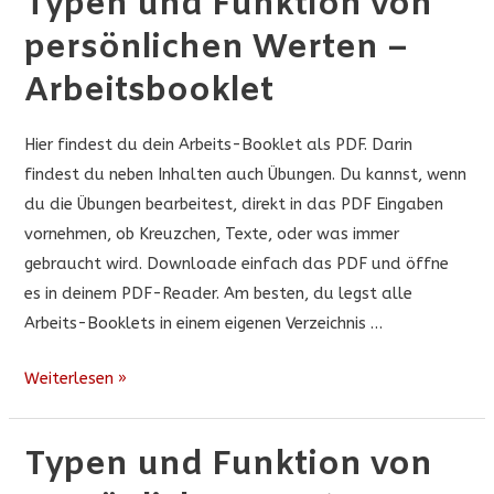
Typen und Funktion von
von
persönlichen Werten –
persönlichen
Werten
Arbeitsbooklet
–
Podcast
Hier findest du dein Arbeits-Booklet als PDF. Darin
findest du neben Inhalten auch Übungen. Du kannst, wenn
du die Übungen bearbeitest, direkt in das PDF Eingaben
vornehmen, ob Kreuzchen, Texte, oder was immer
gebraucht wird. Downloade einfach das PDF und öffne
es in deinem PDF-Reader. Am besten, du legst alle
Arbeits-Booklets in einem eigenen Verzeichnis …
Typen
Weiterlesen »
und
Funktion
Typen und Funktion von
von