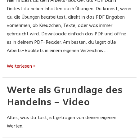
Hier findest du dein Arbeits-Booklet als PDF. Darin
findest du neben Inhalten auch Übungen. Du kannst, wenn
du die Übungen bearbeitest, direkt in das PDF Eingaben
vornehmen, ob Kreuzchen, Texte, oder was immer
gebraucht wird. Downloade einfach das PDF und öffne
es in deinem PDF-Reader. Am besten, du legst alle
Arbeits-Booklets in einem eigenen Verzeichnis …
Werte
Weiterlesen »
als
Grundlage
Werte als Grundlage des
des
Handelns – Video
Handelns
–
Arbeitsbooklet
Alles, was du tust, ist getragen von deinen eigenen
Werten.